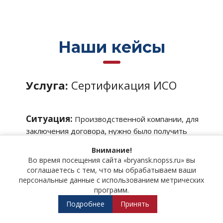
Наши кейсы
Услуга:
Сертификация ИСО
Ситуация:
Производственной компании, для
заключения договора, нужно было получить
сертификат безопасности труда и охраны
Внимание!
здоровья. У компании не было денег, для
Во время посещения сайта «bryansk.nopss.ru» вы
получения аванса ей нужно было заключить
соглашаетесь с тем, что мы обрабатываем ваши
договор.
персональные данные с использованием метрических
программ.
Подробнее
Подробнее
Принять
Решение:
После переговоров было принято
Результат
—
После предоставленных
решение заключить договор с отсрочкой платежа